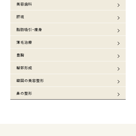
美容歯科
肝斑
脂肪吸引・痩身
薄毛治療
豊胸
輪郭形成
韓国の美容整形
鼻の整形