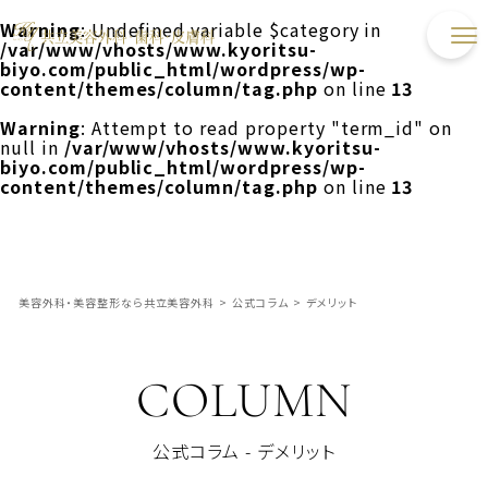
Warning
: Undefined variable $category in
/var/www/vhosts/www.kyoritsu-
biyo.com/public_html/wordpress/wp-
content/themes/column/tag.php
on line
13
Warning
: Attempt to read property "term_id" on
null in
/var/www/vhosts/www.kyoritsu-
biyo.com/public_html/wordpress/wp-
content/themes/column/tag.php
on line
13
美容外科・美容整形なら共立美容外科
>
公式コラム
>
デメリット
COLUMN
公式コラム - デメリット