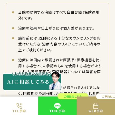
当院の提供する治療はすべて自由診療（保険適用
外）です。
治療の効果や仕上がりには個人差があります。
施術前には、医師による十分なカウンセリングをお
受けいただき、治療内容やリスクについてご納得の
上でご検討ください。
治療には国内で承認された医薬品・医療機器を使
用する場合と、未承認のものを使用する場合があり
ます。未承認医薬品・医療機器については詳細を医
師がご説明いたします。
どなたにも同じ効果や結果が得られるわけではな
く、回復期間や副作用、合併症のリスクが生じる場
ご相談はこちら
ご予約は
合があります。詳しくはカウンセリング時にご相談く
ださい。
TEL予約
LINE予約
WEB予約