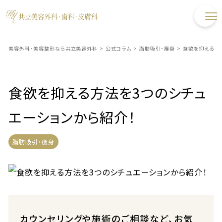
美容外科・美容整形なら共立美容外科
>
公式コラム
>
脂肪吸引・痩身
>
食欲を抑える方
食欲を抑える方法を3つのシチュ
エーションから紹介！
脂肪吸引・痩身
カウンセリングや施術のご相談など、お気