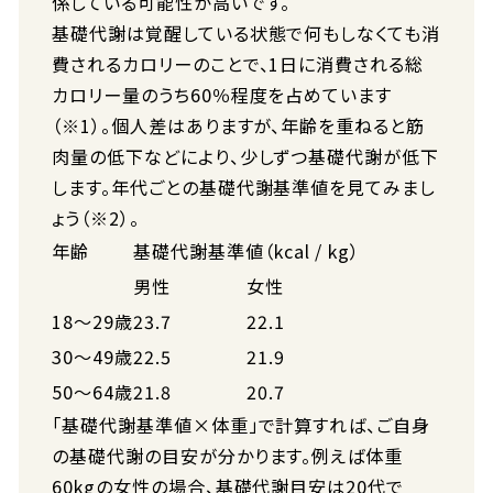
係している可能性が高いです。
基礎代謝は覚醒している状態で何もしなくても消
費されるカロリーのことで、1日に消費される総
カロリー量のうち60％程度を占めています
（※1）。個人差はありますが、年齢を重ねると筋
肉量の低下などにより、少しずつ基礎代謝が低下
します。年代ごとの基礎代謝基準値を見てみまし
ょう（※2）。
年齢
基礎代謝基準値（kcal / kg）
男性
女性
18〜29歳
23.7
22.1
30〜49歳
22.5
21.9
50〜64歳
21.8
20.7
「基礎代謝基準値×体重」で計算すれば、ご自身
の基礎代謝の目安が分かります。例えば体重
60kgの女性の場合、基礎代謝目安は20代で