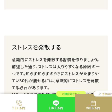
ストレスを発散する
意識的にストレスを発散する習慣を作りましょう。
前述した通り、ストレスは太りやすくなる原因の一
つです。知らず知らずのうちにストレスがたまりや
すい30代が痩せるには、意識的にストレスを発散
する必要があります。
リラックスできる趣味、開放的な気分になれる趣
ご相談はこちら
ご予約は
味など、何でも良いので自分なりのストレス発散
方法を見付けておきましょう。体を動かす趣味な
TEL予約
LINE予約
WEB予約