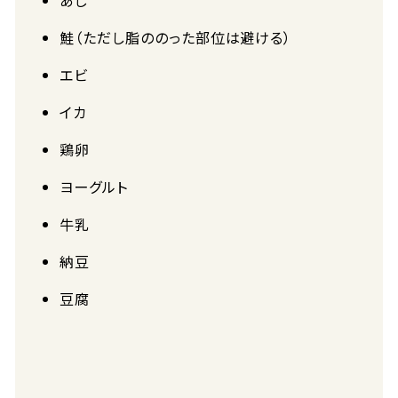
あじ
鮭（ただし脂ののった部位は避ける）
エビ
イカ
鶏卵
ヨーグルト
牛乳
納豆
豆腐