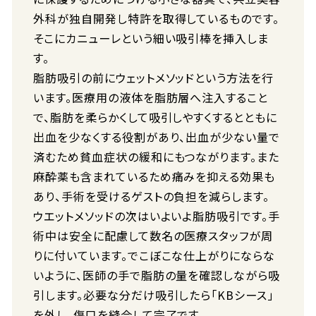
外科が独自開発し特許を取得しているものです。
そこにカニューレという細い吸引棒を挿入しま
す。
脂肪吸引の前にウェットメソッドという方法を行
います。医療用の液体を脂肪層へ注入すること
で、脂肪を柔らかくして吸引しやすくするとともに
出血を少なくする役割があり、出血が少ない量で
済むため貧血症状の緩和にもつながります。また
麻酔薬も含まれているため痛みを抑える効果も
あり、手術を受けるゲストの負担を減らします。
ウエットメソッドの次はいよいよ脂肪吸引です。手
術中は安全に配慮して数名の医療スタッフが周
りに付いています。でこぼこな仕上がりにならな
いように、医師の手で脂肪の量を確認しながら吸
引します。必要な分だけ吸引したら「KBシース」
を外し、傷口を縫合して完了です。