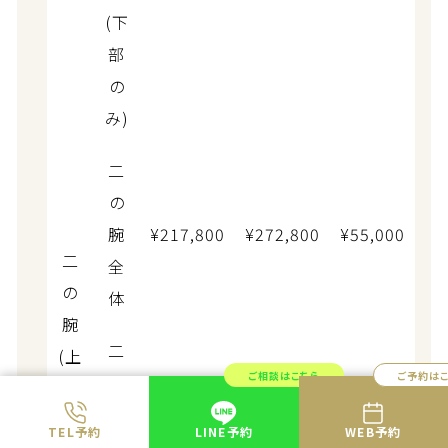
(下
部
の
み)
二
の
腕
¥217,800
¥272,800
¥55,000
二
全
の
体
腕
二
(上
ご相談はこちら
ご予約は
の
腕)
腕
¥217,800
¥272,800
¥55,000
TEL予約
LINE予約
WEB予約
付