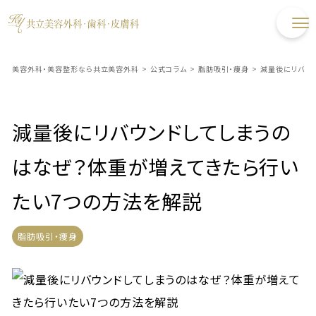
美容外科・美容整形なら共立美容外科
>
公式コラム
>
脂肪吸引・痩身
>
減量後にリバウ
減量後にリバウンドしてしまうの
はなぜ？体重が増えてきたら行い
たい7つの方法を解説
脂肪吸引・痩身