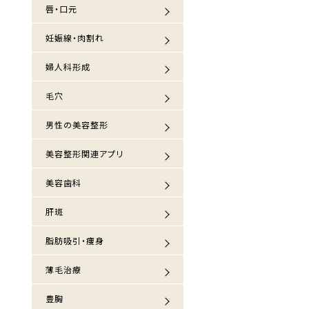
唇・口元
妊娠線・肉割れ
婦人科形成
毛穴
男性の美容整形
美容整形関連アプリ
美容歯科
肝斑
脂肪吸引・痩身
薄毛治療
豊胸