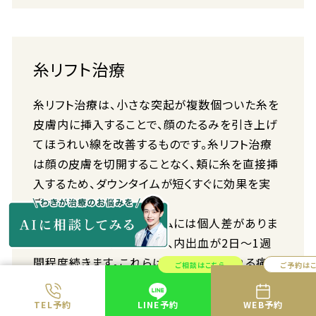
糸リフト治療
糸リフト治療は、小さな突起が複数個ついた糸を
皮膚内に挿入することで、顔のたるみを引き上げ
てほうれい線を改善するものです。糸リフト治療
は顔の皮膚を切開することなく、頬に糸を直接挿
入するため、ダウンタイムが短くすぐに効果を実
感できます。
糸リフト治療のダウンタイムには個人差がありま
すが、一般的に腫れや痛み、内出血が2日～1週
間程度続きます。これらは術後に処方される痛み
ご相談はこちら
ご予約は
止めの服用によって抑えられ、化粧でごまかせる
程度のものに留まる場合が多いため、手術翌日
TEL予約
LINE予約
WEB予約