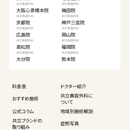
共立美容外科
共立美容外科
大阪心斎橋本院
梅田院
共立美容外科
共立美容外科
京都院
神戸三宮院
共立美容外科
共立美容外科
広島院
岡山院
共立美容外科
共立美容外科
高松院
福岡院
共立美容外科
共立美容外科
大分院
熊本院
料金表
ドクター紹介
共立美容外科に
おすすめ施術
ついて
公式コラム
地域別施術解説
共立ブランドの
症例写真
取り組み