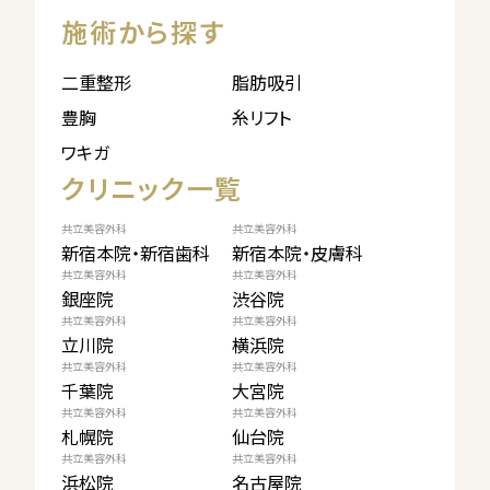
施術から探す
二重整形
脂肪吸引
豊胸
糸リフト
ワキガ
クリニック一覧
共立美容外科
共立美容外科
新宿本院・新宿歯科
新宿本院・皮膚科
共立美容外科
共立美容外科
銀座院
渋谷院
共立美容外科
共立美容外科
立川院
横浜院
共立美容外科
共立美容外科
千葉院
大宮院
共立美容外科
共立美容外科
札幌院
仙台院
共立美容外科
共立美容外科
浜松院
名古屋院