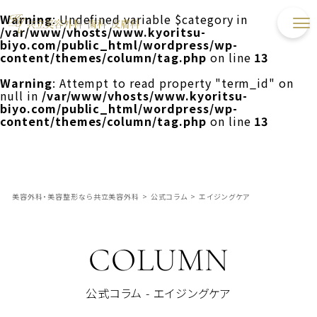
Warning
: Undefined variable $category in
/var/www/vhosts/www.kyoritsu-
biyo.com/public_html/wordpress/wp-
content/themes/column/tag.php
on line
13
Warning
: Attempt to read property "term_id" on
null in
/var/www/vhosts/www.kyoritsu-
biyo.com/public_html/wordpress/wp-
content/themes/column/tag.php
on line
13
美容外科・美容整形なら共立美容外科
>
公式コラム
>
エイジングケア
COLUMN
公式コラム - エイジングケア