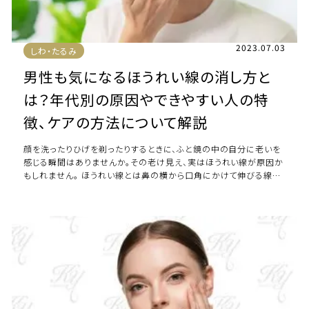
2023.07.03
しわ・たるみ
男性も気になるほうれい線の消し方と
は？年代別の原因やできやすい人の特
徴、ケアの方法について解説
顔を洗ったりひげを剃ったりするときに、ふと鏡の中の自分に老いを
感じる瞬間はありませんか。その老け見え、実はほうれい線が原因か
もしれません。 ほうれい線とは鼻の横から口角にかけて伸びる線の
ことで、顔の真ん中付近にできること […]