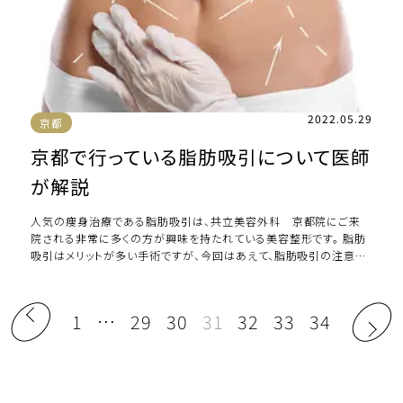
2022.05.29
京都
京都で行っている脂肪吸引について医師
が解説
人気の痩身治療である脂肪吸引は、共立美容外科 京都院にご来
院される非常に多くの方が興味を持たれている美容整形です。 脂肪
吸引はメリットが多い手術ですが、今回はあえて、脂肪吸引の注意点
やデメリットを紹介していきたいと思いま […]
1
…
29
30
31
32
33
34