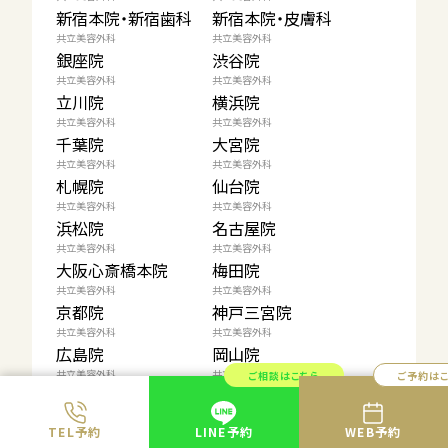
新宿本院・新宿歯科
新宿本院・皮膚科
共立美容外科
共立美容外科
銀座院
渋谷院
共立美容外科
共立美容外科
立川院
横浜院
共立美容外科
共立美容外科
千葉院
大宮院
共立美容外科
共立美容外科
札幌院
仙台院
共立美容外科
共立美容外科
浜松院
名古屋院
共立美容外科
共立美容外科
大阪心斎橋本院
梅田院
共立美容外科
共立美容外科
京都院
神戸三宮院
共立美容外科
共立美容外科
広島院
岡山院
共立美容外科
共立美容外科
ご相談はこちら
ご予約は
高松院
福岡院
共立美容外科
共立美容外科
TEL予約
LINE予約
WEB予約
大分院
熊本院