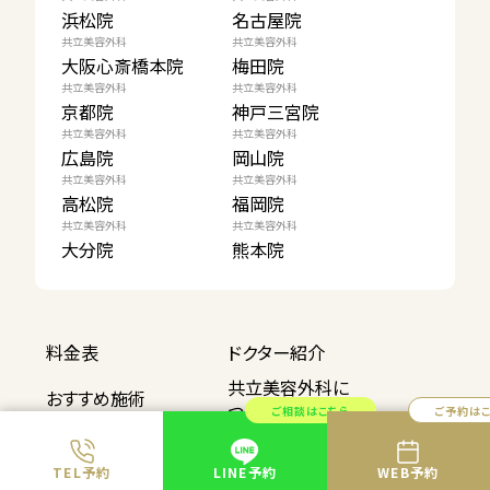
浜松院
名古屋院
共立美容外科
共立美容外科
大阪心斎橋本院
梅田院
共立美容外科
共立美容外科
京都院
神戸三宮院
共立美容外科
共立美容外科
広島院
岡山院
共立美容外科
共立美容外科
高松院
福岡院
共立美容外科
共立美容外科
大分院
熊本院
料金表
ドクター紹介
共立美容外科に
おすすめ施術
ついて
ご相談はこちら
ご予約は
公式コラム
地域別施術解説
TEL予約
LINE予約
WEB予約
共立ブランドの