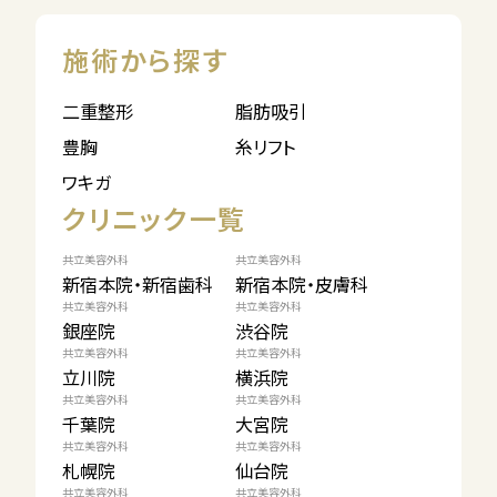
施術から探す
二重整形
脂肪吸引
豊胸
糸リフト
ワキガ
クリニック一覧
共立美容外科
共立美容外科
新宿本院・新宿歯科
新宿本院・皮膚科
共立美容外科
共立美容外科
銀座院
渋谷院
共立美容外科
共立美容外科
立川院
横浜院
共立美容外科
共立美容外科
千葉院
大宮院
共立美容外科
共立美容外科
札幌院
仙台院
共立美容外科
共立美容外科