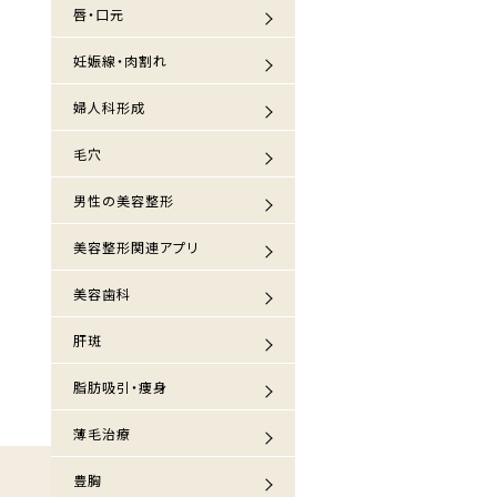
唇・口元
妊娠線・肉割れ
婦人科形成
毛穴
男性の美容整形
美容整形関連アプリ
美容歯科
肝斑
脂肪吸引・痩身
薄毛治療
豊胸