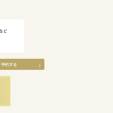
など
で予約する