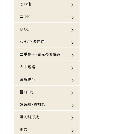
その他
ニキビ
ほくろ
わきが・多汗症
二重整形・目元のお悩み
人中短縮
医療脱毛
唇・口元
妊娠線・肉割れ
婦人科形成
毛穴