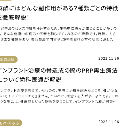
麻酔にはどんな副作用がある？種類ごとの特徴
を徹底解説！
美容整形ではメスや針を使用するため、施術中に痛みが生じることが多いで
す。 そんな施術中の痛みや不安を和らげてくれるのが麻酔です。麻酔にもさ
まざまな種類があり、美容整形の内容や、施術を受ける方の状態に適した麻
を使用してい […]
2022.11.26
美容歯科
インプラント治療の骨造成の際のPRP再生療法
について歯科医師が解説
インプラント治療を考えていたものの、実際に治療を試みたところ「骨が少な
いのでインプラントはできません」といわれ、断念する人が多いようです。 この
ような場合は、骨造成といった技術を使うことで、インプラント治療が可能に
りま […]
2022.11.06
しわ・たるみ