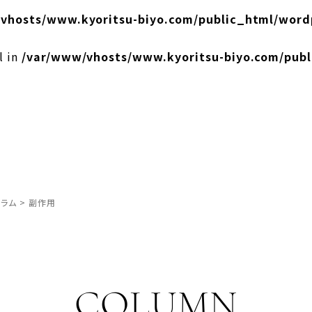
vhosts/www.kyoritsu-biyo.com/public_html/word
l in
/var/www/vhosts/www.kyoritsu-biyo.com/pub
ラム
>
副作用
COLUMN