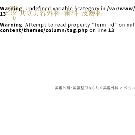
Warning
: Undefined variable $category in
/var/www/
13
Warning
: Attempt to read property "term_id" on nul
content/themes/column/tag.php
on line
13
美容外科・美容整形なら共立美容外科
>
公式コ