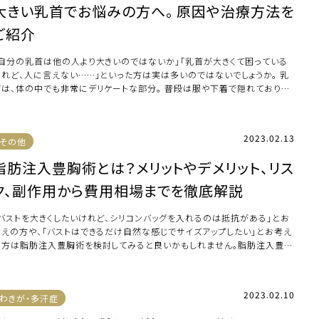
大きい乳首でお悩みの方へ。 原因や治療方法を
ご紹介
「自分の乳首は他の人より大きいのではないか」「乳首が大きくて困っている
けれど、人に言えない……」といった方は実は多いのではないでしょうか。 乳
首は、体の中でも非常にデリケートな部分。 普段は服や下着で隠れており他
人にあ […]
2023.02.13
その他
脂肪注入豊胸術とは？メリットやデメリット、リス
ク、副作用から費用相場までを徹底解説
「バストを大きくしたいけれど、シリコンバッグを入れるのは抵抗がある」とお
考えの方や、「バストはできるだけ自然な感じでサイズアップしたい」とお考え
の方は脂肪注入豊胸術を検討してみると良いかもしれません。脂肪注入豊胸
は自身 […]
2023.02.10
わきが・多汗症