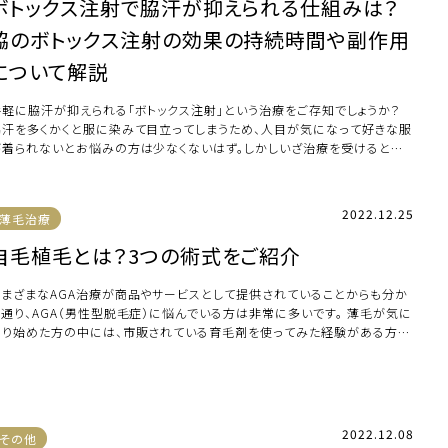
ボトックス注射で脇汗が抑えられる仕組みは？
脇のボトックス注射の効果の持続時間や副作用
について解説
手軽に脇汗が抑えられる「ボトックス注射」という治療をご存知でしょうか？
脇汗を多くかくと服に染みて目立ってしまうため、人目が気になって好きな服
が着られないとお悩みの方は少なくないはず。しかしいざ治療を受けるとな
と痛みや […]
2022.12.25
薄毛治療
自毛植毛とは？3つの術式をご紹介
さまざまなAGA治療が商品やサービスとして提供されていることからも分か
る通り、AGA（男性型脱毛症）に悩んでいる方は非常に多いです。 薄毛が気に
なり始めた方の中には、市販されている育毛剤を使ってみた経験がある方も
るでし […]
2022.12.08
その他