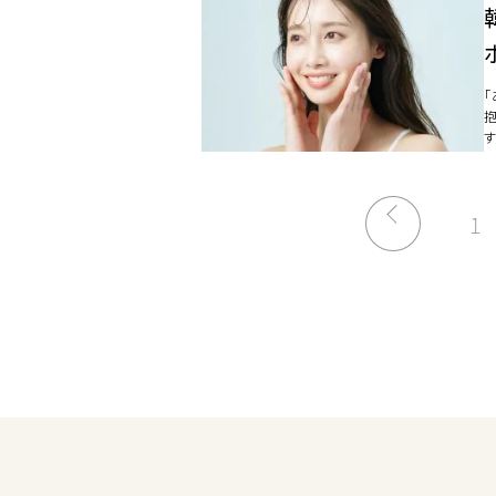
す
[
1