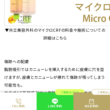
▼共立美容外科のマイクロCRFの料金や施術についての
詳細はこちら
傷跡への配慮
脂肪吸引ではカニューレを挿入するために皮膚に穴を空
けますが、皮膚とカニューレが擦れて傷跡が残ってしまう
可能性も。
共立式KB脂肪吸引では傷跡を残りにくくするために傷跡
ご相談はこちら
ご予約は
保護器具の「KBシース」を使用します。
TEL予約
LINE予約
WEB予約
カニューレを挿入するための小さい穴を空けた後、穴に