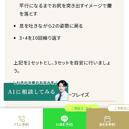
平行になるまでお尻を突き出すイメージで腰
を落とす
息を吐きながら2の姿勢に戻る
3・4を10回繰り返す
上記を1セットとし、3セットを目安に行いましょ
う。
ふくらはぎ：シーテッドカーフレイズ
ご相談はこちら
ご予約は
シーテッドカーフレイズは、ふくらはぎのヒラメ筋
を鍛えられるトレーニングです。座ったままででき
TEL予約
LINE予約
WEB予約
るので、仕事中やテレビやスマートフォンを見なが