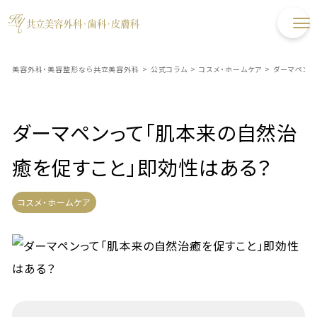
美容外科・美容整形なら共立美容外科
>
公式コラム
>
コスメ・ホームケア
>
ダーマペンっ
ダーマペンって「肌本来の自然治
癒を促すこと」即効性はある？
コスメ・ホームケア