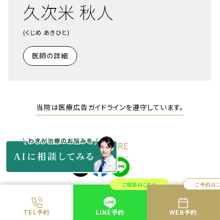
久次米 秋人
(くじめ あきひと)
医師の詳細
当院は医療広告ガイドラインを遵守しています。
SHARE
ご相談はこちら
ご予約は
TEL予約
LINE予約
WEB予約