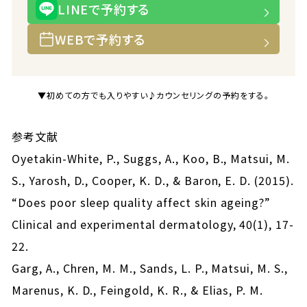
LINEで予約する
WEBで予約する
▼初めての方でも入りやすい♪カウンセリングの予約をする。
参考文献
Oyetakin-White, P., Suggs, A., Koo, B., Matsui, M.
S., Yarosh, D., Cooper, K. D., & Baron, E. D. (2015).
“Does poor sleep quality affect skin ageing?”
Clinical and experimental dermatology, 40(1), 17-
22.
Garg, A., Chren, M. M., Sands, L. P., Matsui, M. S.,
Marenus, K. D., Feingold, K. R., & Elias, P. M.