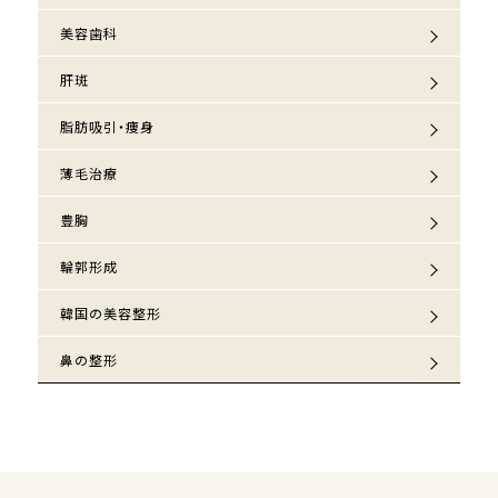
美容歯科
肝斑
脂肪吸引・痩身
薄毛治療
豊胸
輪郭形成
韓国の美容整形
鼻の整形