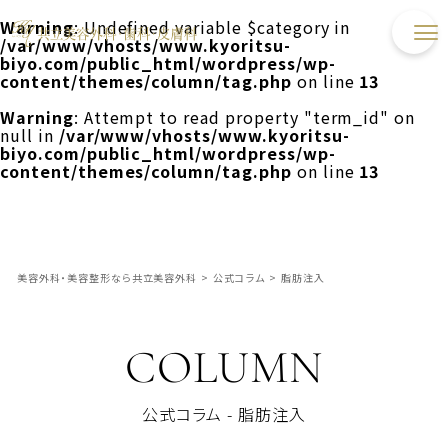
Warning
: Undefined variable $category in
/var/www/vhosts/www.kyoritsu-
biyo.com/public_html/wordpress/wp-
content/themes/column/tag.php
on line
13
Warning
: Attempt to read property "term_id" on
null in
/var/www/vhosts/www.kyoritsu-
biyo.com/public_html/wordpress/wp-
content/themes/column/tag.php
on line
13
美容外科・美容整形なら共立美容外科
>
公式コラム
>
脂肪注入
COLUMN
公式コラム - 脂肪注入