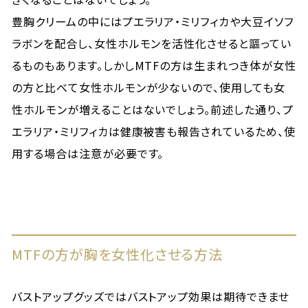
豊胸クリームの中にはプエラリア・ミリフィカや大豆イソフ
ラボンを配合し、女性ホルモンを活性化させると謳ってい
るものもあります。しかしMTFの方は生まれつき体が女性
の方と比べて女性ホルモンが少ないので、使用しても女
性ホルモンが増えることはないでしょう。前述した通り、プ
エラリア・ミリフィカは健康被害も報告されているため、使
用する場合は注意が必要です。
MTFの方が胸を女性化させる方法
バストアップグッズではバストアップ効果は期待できませ