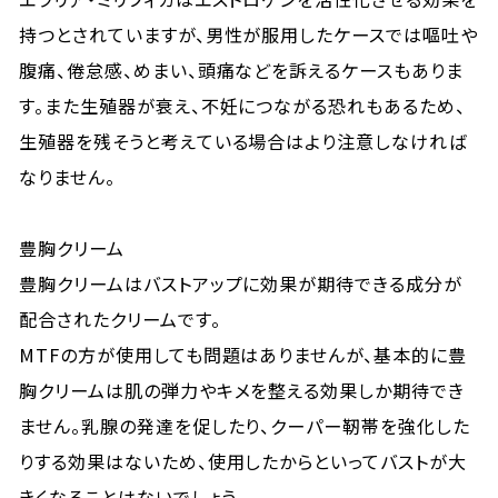
持つとされていますが、男性が服用したケースでは嘔吐や
腹痛、倦怠感、めまい、頭痛などを訴えるケースもありま
す。また生殖器が衰え、不妊につながる恐れもあるため、
生殖器を残そうと考えている場合はより注意しなければ
なりません。
豊胸クリーム
豊胸クリームはバストアップに効果が期待できる成分が
配合されたクリームです。
MTFの方が使用しても問題はありませんが、基本的に豊
胸クリームは肌の弾力やキメを整える効果しか期待でき
ません。乳腺の発達を促したり、クーパー靭帯を強化した
りする効果はないため、使用したからといってバストが大
きくなることはないでしょう。