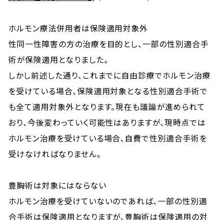
ホルモン療法併用者は保険適用対象外
性同一性障害の方の治療を目的とし、一部の性別適合手
術が保険適用となりました。
しかし前述した通り、これまでに自由診療でホルモン治療
を受けている場合、保険適用対象となる性別適合手術で
も全て適用対象外となります。現在も議論が進められて
おり、今後変わっていく可能性はありますが、現時点では
ホルモン治療を受けている場合、自費で性別適合手術を
受けなければなりません。
豊胸術は対象にはならない
ホルモン治療を受けていないのであれば、一部の性別適
合手術は保険適用となりますが、豊胸術は保険適用の対