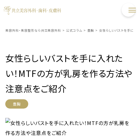
美容外科・美容整形なら共立美容外科
>
公式コラム
>
豊胸
>
女性らしいバストを手に入
女性らしいバストを手に入れた
い！MTFの方が乳房を作る方法や
注意点をご紹介
豊胸