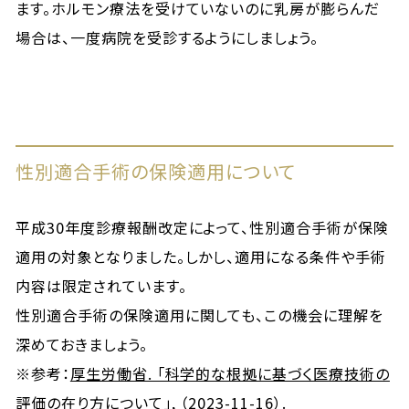
ます。ホルモン療法を受けていないのに乳房が膨らんだ
場合は、一度病院を受診するようにしましょう。
性別適合手術の保険適用について
平成30年度診療報酬改定によって、性別適合手術が保険
適用の対象となりました。しかし、適用になる条件や手術
内容は限定されています。
性別適合手術の保険適用に関しても、この機会に理解を
深めておきましょう。
※参考：
厚生労働省. 「科学的な根拠に基づく医療技術の
評価の在り方について」
, （2023-11-16）.