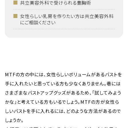
共立美容外科で受けられる豊胸術
女性らしい乳房を作りたい方は共立美容外科
にご相談ください
MTFの方の中には、女性らしいボリュームがあるバストを
手に入れたいと思っている方も少なくありません。巷には
さまざまなバストアップグッズがあるため、「試してみよう
かな」と考えている方もいるでしょう。MTFの方が女性ら
しいバストを手に入れるには、どのような方法があるので
しょうか。