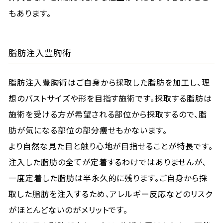
もあります。
脂肪注入豊胸術
脂肪注入豊胸術はご自身から採取した脂肪を加工し、理
想のバストサイズや形を目指す施術です。採取する脂肪は
施術を受ける方が希望される部位から採取するので、脂
肪が気になる部位の部分痩せもかないます。
より自然な見た目と触り心地が目指せることが特長です。
注入した脂肪の全てが定着するわけではありませんが、
一度定着した脂肪は半永久的に残ります。ご自身から採
取した脂肪を注入するため、アレルギー反応などのリスク
がほとんどないのがメリットです。