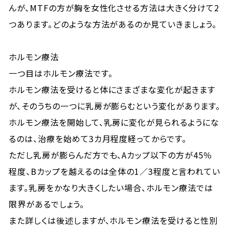
んが、MTFの方が胸を女性化させる方法は大きく分けて2
つあります。どのような方法があるのか見ていきましょう。
ホルモン療法
一つ目はホルモン療法です。
ホルモン療法を受けると体にさまざまな変化が起きます
が、そのうちの一つに乳房が膨らむという変化があります。
ホルモン療法を開始して、乳房に変化が見られるようにな
るのは、治療を始めて3カ月程度経ってからです。
ただし乳房が膨らんだ方でも、Aカップ以下の方が45％
程度、Bカップを越えるのは全体の1／3程度と言われてい
ます。乳房をかなり大きくしたい場合、ホルモン療法では
限界があるでしょう。
また詳しくは後述しますが、ホルモン療法を受けると性別