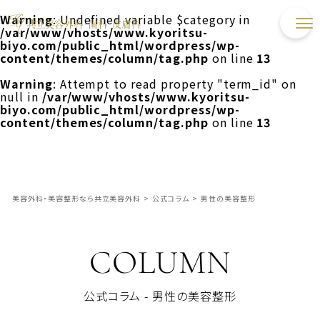
Warning
: Undefined variable $category in
/var/www/vhosts/www.kyoritsu-
biyo.com/public_html/wordpress/wp-
content/themes/column/tag.php
on line
13
Warning
: Attempt to read property "term_id" on
null in
/var/www/vhosts/www.kyoritsu-
biyo.com/public_html/wordpress/wp-
content/themes/column/tag.php
on line
13
美容外科・美容整形なら共立美容外科
>
公式コラム
>
男性の美容整形
COLUMN
公式コラム - 男性の美容整形