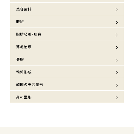
美容歯科
肝斑
脂肪吸引・痩身
薄毛治療
豊胸
輪郭形成
韓国の美容整形
鼻の整形