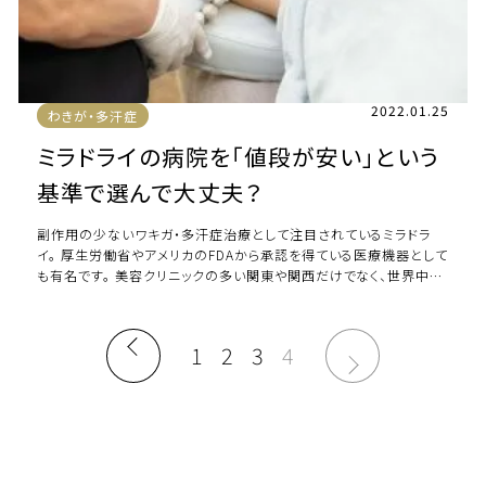
2022.01.25
わきが・多汗症
ミラドライの病院を「値段が安い」という
基準で選んで大丈夫？
副作用の少ないワキガ・多汗症治療として注目されているミラドラ
イ。 厚生労働省やアメリカのFDAから承認を得ている医療機器として
も有名です。 美容クリニックの多い関東や関西だけでなく、世界中の
様々なクリニックで受けることが […]
1
2
3
4