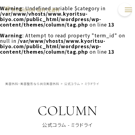
Warning
: Undefined variable $category in
/var/www/vhosts/www.kyoritsu-
biyo.com/public_html/wordpress/wp-
content/themes/column/tag.php
on line
13
Warning
: Attempt to read property "term_id" on
null in
/var/www/vhosts/www.kyoritsu-
biyo.com/public_html/wordpress/wp-
content/themes/column/tag.php
on line
13
美容外科・美容整形なら共立美容外科
>
公式コラム
>
ミラドライ
COLUMN
公式コラム - ミラドライ