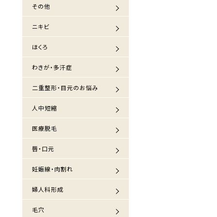
その他
ニキビ
ほくろ
わきが・多汗症
二重整形・目元のお悩み
人中短縮
医療脱毛
唇・口元
妊娠線・肉割れ
婦人科形成
毛穴