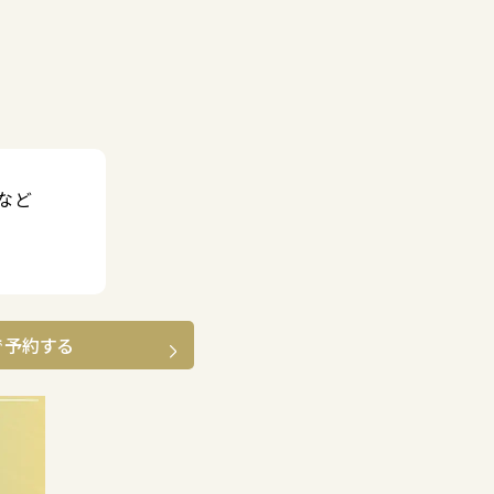
など
で予約する