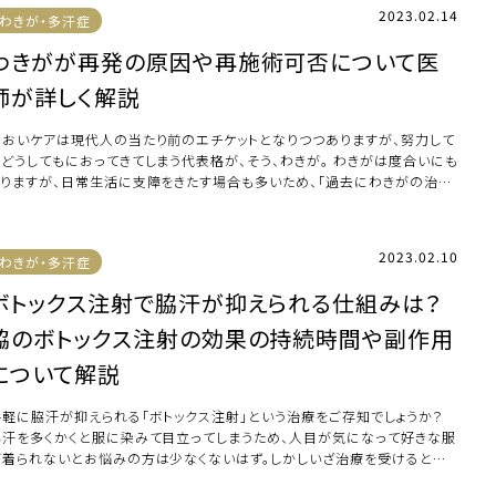
2023.02.14
わきが・多汗症
わきがが再発の原因や再施術可否について医
師が詳しく解説
においケアは現代人の当たり前のエチケットとなりつつありますが、努力して
もどうしてもにおってきてしまう代表格が、そう、わきが。 わきがは度合いにも
よりますが、日常生活に支障をきたす場合も多いため、「過去にわきがの治療
した […]
2023.02.10
わきが・多汗症
ボトックス注射で脇汗が抑えられる仕組みは？
脇のボトックス注射の効果の持続時間や副作用
について解説
手軽に脇汗が抑えられる「ボトックス注射」という治療をご存知でしょうか？
脇汗を多くかくと服に染みて目立ってしまうため、人目が気になって好きな服
が着られないとお悩みの方は少なくないはず。しかしいざ治療を受けるとな
と痛みや […]