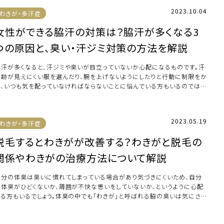
2023.10.04
わきが・多汗症
女性ができる脇汗の対策は？脇汗が多くなる3
つの原因と、臭い・汗ジミ対策の方法を解説
脇汗が多くなると、汗ジミや臭いが目立っていないか心配になるものです。汗
の跡が見えにくい服を選んだり、腕を上げないようにしたりと行動に制限をか
け、いつも気を配っていなければならないことに悩んでいる方もいるのではな
でしょう […]
2023.05.19
わきが・多汗症
脱毛するとわきがが改善する？わきがと脱毛の
関係やわきがの治療方法について解説
自分の体臭は臭いに慣れてしまっている場合があり気づきにくいため、自分
の体臭がひどくないか、周囲が不快な思いをしていないか、というように心配
する方もいるでしょう。体臭の中でも「わきが」と呼ばれる脇の臭いは気にさ
る方が多い […]