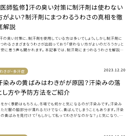
【医師監修】汗の臭い対策に制汗剤は使わない
方がよい？制汗剤にまつわるうわさの真相を徹
底解説
汗の臭い対策に、制汗剤を使用している方は多いでしょう。しかし制汗剤に
まつわるさまざまなうわさが出回っており「使わない方がよいのだろうか」と
不安に思う声も聞かれます。 本記事では、制汗剤にまつわるうわさを解説
…]
2023.12.20
わきが・多汗症
汗染みの黄ばみはわきがが原因？汗染みの落
とし方や予防方法をご紹介
汗をかく季節はもちろん、冬場でも何かと気になるのが汗染みです。汗染み
はただ服の脇部分が濡れるだけでなく、黄ばんでしまうこともあります。汗染
みの黄ばみを見付けて「もしかして私ってわきがなのかな？」と気になり、本
事にたどり […]