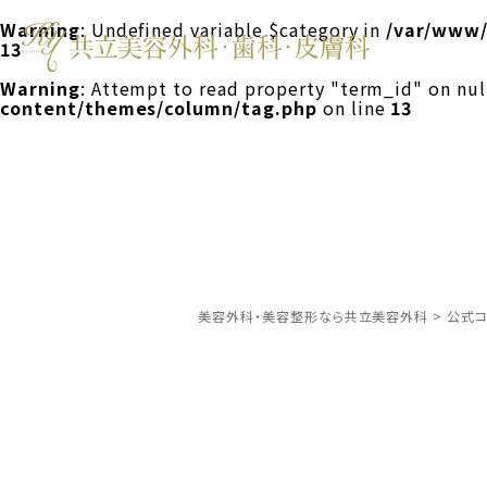
Warning
: Undefined variable $category in
/var/www/
13
Warning
: Attempt to read property "term_id" on nul
content/themes/column/tag.php
on line
13
美容外科・美容整形なら共立美容外科
>
公式コ