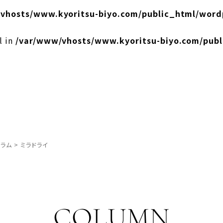
vhosts/www.kyoritsu-biyo.com/public_html/word
l in
/var/www/vhosts/www.kyoritsu-biyo.com/pub
ラム
>
ミラドライ
COLUMN