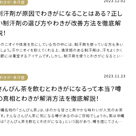
2023.12.02
わきが・多汗症
制汗剤が原因でわきがになることはある？正し
い制汗剤の選び方やわきが改善方法を徹底解
説！
汗のニオイや体臭を気にしている方の中には、制汗剤を使っている方も多い
でしょう。汗やニオイを抑えてくれる上、清涼感のある制汗剤は、汗をよくかく
季節には重宝するアイテムです。しかし、制汗剤を使うとわきがになるという
があるこ […]
2023.11.23
わきが・多汗症
さんぴん茶を飲むとわきがになるって本当？噂
の真相とわきが解消方法を徹底解説！
沖縄名物の「さんぴん茶」は、ほのかな甘さと爽やかな味わいが人気のお茶
です。そんなさんぴん茶に気になる噂があるのはご存知でしょうか。実は沖縄
では「さんぴん茶を飲むとわきがになる」という説があり、噂を信じてさんぴ
茶を避けて […]