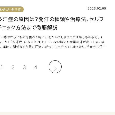
2023.02.09
わきが・多汗症
多汗症の原因は？発汗の種類や治療法、セルフ
チェック方法まで徹底解説
暑い時やからいものを食べた時に汗をかいてしまうことは誰しもあるでしょ
う。しかし「多汗症」になると、何もしていない時でも大量の汗が出てしまいま
す。 季節に関係なく衣服に汗染みがついて目立ってしまったり、手足から汗が
たたっ […]
1
2
3
4