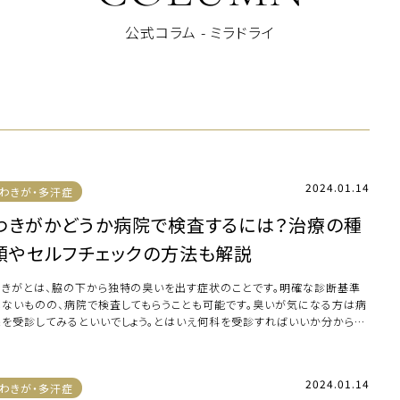
公式コラム - ミラドライ
2024.01.14
わきが・多汗症
わきがかどうか病院で検査するには？治療の種
類やセルフチェックの方法も解説
わきがとは、脇の下から独特の臭いを出す症状のことです。明確な診断基準
はないものの、病院で検査してもらうことも可能です。臭いが気になる方は病
院を受診してみるといいでしょう。とはいえ何科を受診すればいいか分からな
方もいるは […]
2024.01.14
わきが・多汗症