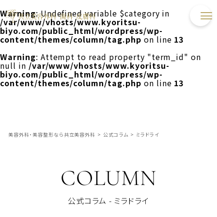
Warning
: Undefined variable $category in
/var/www/vhosts/www.kyoritsu-
biyo.com/public_html/wordpress/wp-
content/themes/column/tag.php
on line
13
Warning
: Attempt to read property "term_id" on
null in
/var/www/vhosts/www.kyoritsu-
biyo.com/public_html/wordpress/wp-
content/themes/column/tag.php
on line
13
美容外科・美容整形なら共立美容外科
>
公式コラム
>
ミラドライ
COLUMN
公式コラム - ミラドライ