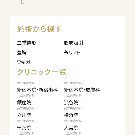
施術から探す
二重整形
脂肪吸引
豊胸
糸リフト
ワキガ
クリニック一覧
共立美容外科
共立美容外科
新宿本院・新宿歯科
新宿本院・皮膚科
共立美容外科
共立美容外科
銀座院
渋谷院
共立美容外科
共立美容外科
立川院
横浜院
共立美容外科
共立美容外科
千葉院
大宮院
共立美容外科
共立美容外科