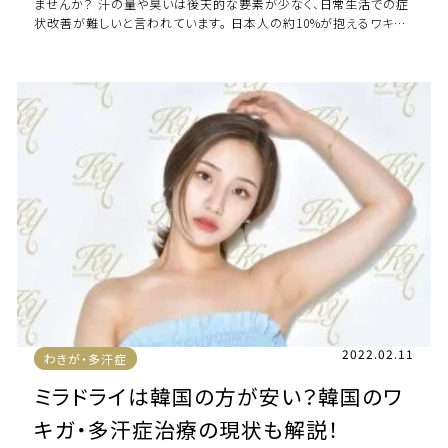
ませんか？ 汗の量や臭いは後天的な要素が少なく、日常生活での症
状改善が難しいと言われています。 日本人の約10%が抱えるワキガ
や多汗症は、老若男女問わず悩まし […]
2022.02.11
わきが・多汗症
ミラドライは韓国の方が安い？韓国のワ
キガ・多汗症治療の現状も解説！