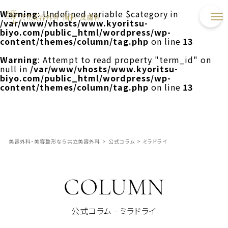
Warning
: Undefined variable $category in
/var/www/vhosts/www.kyoritsu-
biyo.com/public_html/wordpress/wp-
content/themes/column/tag.php
on line
13
Warning
: Attempt to read property "term_id" on
null in
/var/www/vhosts/www.kyoritsu-
biyo.com/public_html/wordpress/wp-
content/themes/column/tag.php
on line
13
美容外科・美容整形なら共立美容外科
>
公式コラム
>
ミラドライ
COLUMN
公式コラム - ミラドライ