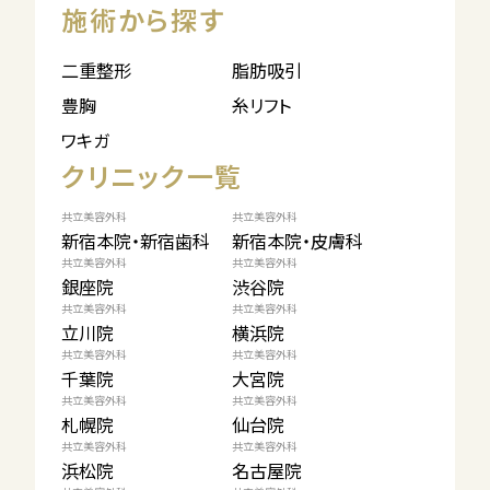
施術から探す
二重整形
脂肪吸引
豊胸
糸リフト
ワキガ
クリニック一覧
共立美容外科
共立美容外科
新宿本院・新宿歯科
新宿本院・皮膚科
共立美容外科
共立美容外科
銀座院
渋谷院
共立美容外科
共立美容外科
立川院
横浜院
共立美容外科
共立美容外科
千葉院
大宮院
共立美容外科
共立美容外科
札幌院
仙台院
共立美容外科
共立美容外科
浜松院
名古屋院