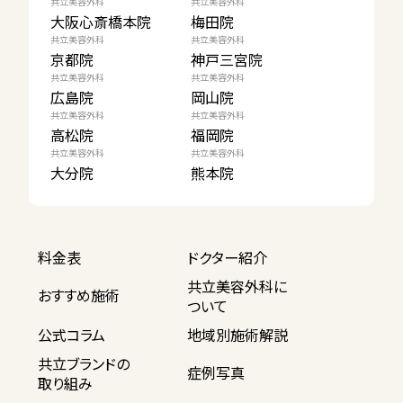
共立美容外科
共立美容外科
大阪心斎橋本院
梅田院
共立美容外科
共立美容外科
京都院
神戸三宮院
共立美容外科
共立美容外科
広島院
岡山院
共立美容外科
共立美容外科
高松院
福岡院
共立美容外科
共立美容外科
大分院
熊本院
料金表
ドクター紹介
共立美容外科に
おすすめ施術
ついて
公式コラム
地域別施術解説
共立ブランドの
症例写真
取り組み