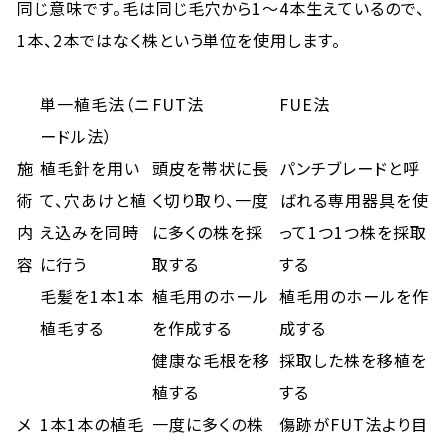
同じ意味です。毛は同じ毛穴から1～4本生えているので、
1本、2本ではなく株という単位を使用します。
単一植毛法（ニ
FUT法
FUE法
ードル法）
施
植毛針を用い
頭皮を帯状に長
パンチブレードと呼
術
て、穴あけと植
く切り取り、一度
ばれる専用器具を使
内
え込みを同時
に多くの株を採
って1つ1つ株を採取
容
に行う
取する
する
毛髪を1本1本
植毛用のホール
植毛用のホールを作
植毛する
を作成する
成する
健康な毛根を移
採取した株を移植を
植する
する
メ
1本1本の植毛
一度に多くの株
傷跡がFUT法より目