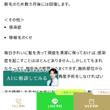
脱毛のため数カ月後には回復します。
＜その他＞
感染症
移植毛のくせ
毎日きれいに髪を洗って頭皮を清潔に保っておけば、感染
症を起こすことはほとんどありません。しかしとても
まれ
なケースで、施術後の管理がうまく
でき
ず、施術部位から
細菌が入って感染がひどくなり再度手術をしなければい
けないこともあります。
また移植した毛がくせ毛になることがあります。髪の毛を
ご相談はこちら
ご予約は
植える時の角度やゆがみが原因です。高度な技術をもっ
TEL予約
LINE予約
WEB予約
たクリニックでも数%の割合でくせ毛が報告されていま