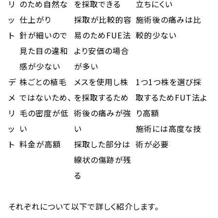
リ
のため自然な
を採取できる
立ちにくい
ッ
仕上がり
採取が比較的容
施術後の痛みは比
ト
針が細いので
易のためFUE法
較的少ない
見た目の違和
より安価の場合
感が少ない
が多い
デ
株ごとの植毛
メスを使用し株
1つ1つ株を選び採
メ
ではないため、
を採取するため
取するためFUT法よ
リ
毛の密度が低
術後の痛みが強
り高額
ッ
い
い
施術には高度な技
ト
料金が高額
採取した部分は
術が必要
線状の傷跡が残
る
それぞれについて以下で詳しく紹介します。