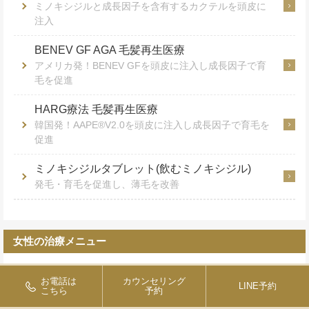
ミノキシジルと成長因子を含有するカクテルを頭皮に
注入
BENEV GF AGA 毛髪再生医療
アメリカ発！BENEV GFを頭皮に注入し成長因子で育
毛を促進
HARG療法 毛髪再生医療
韓国発！AAPE®V2.0を頭皮に注入し成長因子で育毛を
促進
ミノキシジルタブレット(飲むミノキシジル)
発毛・育毛を促進し、薄毛を改善
女性の治療メニュー
女性のHARG療法
お電話は
カウンセリング
LINE予約
AAPE
の頭皮への注入による女性の薄毛治療
こちら
予約
®