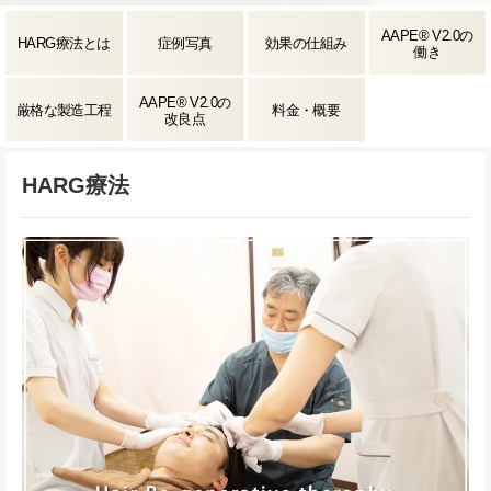
AAPE® V2.0の
HARG療法とは
症例写真
効果の仕組み
働き
AAPE® V2.0の
厳格な製造工程
料金・概要
改良点
HARG療法