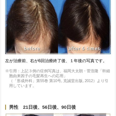
左が治療前、右が6回治療終了後、１年後の写真です。
引用：上記３例の症例写真は、福岡大太朗・菅浩隆「幹細
胞由来因子の毛髪再生への応用」
（「形成外科」第55巻 第10号, 克誠堂出版, 2012）より引
用しています。
男性 21日後、56日後、90日後