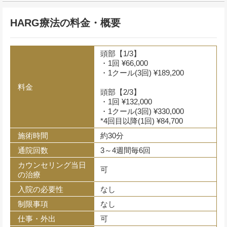
HARG療法の料金・概要
頭部【1/3】
・1回 ¥66,000
・1クール(3回) ¥189,200
料金
頭部【2/3】
・1回 ¥132,000
・1クール(3回) ¥330,000
*4回目以降(1回) ¥84,700
施術時間
約30分
通院回数
3～4週間毎6回
カウンセリング当日
可
の治療
入院の必要性
なし
制限事項
なし
仕事・外出
可