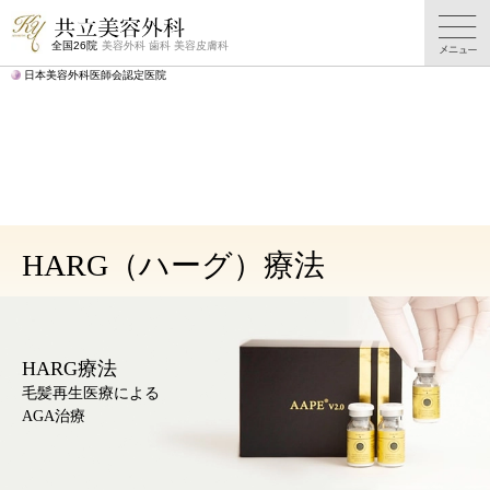
AGA治療・予防
AGA
料金表
症例写真
TOP
治療一覧
全国26院
美容外科 歯科 美容皮膚科
日本美容外科医師会認定医院
HARG（ハーグ）療法
HARG療法
毛髪再生医療による
AGA治療