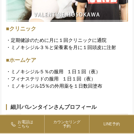
■クリニック
・定期健診のために月に１回クリニックに通院
・ミノキシジル３％と栄養素を月に１回頭皮に注射
■ホームケア
・ミノキシジル５％の服用 １日１回（夜）
・フィナステリドの服用 １日１回（夜）
・ミノキシジル15％の外用薬を１日数回塗布
細川バレンタインさんプロフィール
お電話は
カウンセリング
LINE予約
こちら
予約