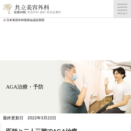
AGA治療・予防
AGA
料金表
症例写真
TOP
治療一覧
全国26院
美容外科 歯科 美容皮膚科
日本美容外科医師会認定医院
AGA治療・予防
最終更新日 2022年3月22日