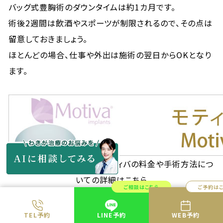
バッグ式豊胸術のダウンタイムは約1カ月です。
術後2週間は飲酒やスポーツが制限されるので、その点は
留意しておきましょう。
ほとんどの場合、仕事や外出は施術の翌日からOKとなり
ます。
▼共立美容外科で人気のモティバの料金や手術方法につ
いての詳細はこちら
ご相談はこちら
ご予約は
コンデンスリッチ豊胸術
TEL予約
LINE予約
WEB予約