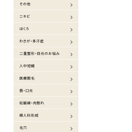
その他
ニキビ
ほくろ
わきが・多汗症
二重整形・目元のお悩み
人中短縮
医療脱毛
唇・口元
妊娠線・肉割れ
婦人科形成
毛穴