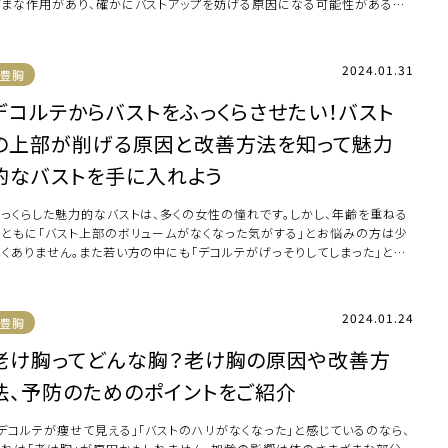
ざまな作用があり、確かにバストアップを妨げる原因になる可能性があるた
摂取には注 […]
2024.01.31
豊胸
デコルテからバストをふっくらさせたい！バスト
の上部が削げる原因と改善方法を知って魅力
的なバストを手に入れよう
ふっくらした魅力的なバストは、多くの女性の憧れです。しかし、年齢を重ねる
とともに「バスト上部のボリュームがなくなった気がする」とお悩みの方は少
なくありません。また若い方の中にも「デコルテがげっそりしてしまった」と感
てい […]
2024.01.24
豊胸
老け胸ってどんな胸？老け胸の原因や改善方
法、予防のためのポイントをご紹介
「デコルテが痩せて見える」「バストのハリがなくなった」と感じているのなら、