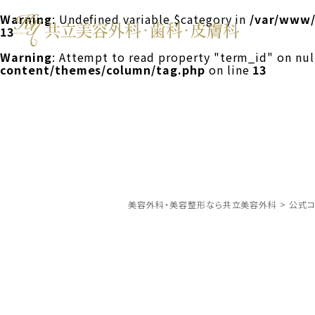
Warning
: Undefined variable $category in
/var/www/
13
Warning
: Attempt to read property "term_id" on nul
content/themes/column/tag.php
on line
13
美容外科・美容整形なら共立美容外科
>
公式コ