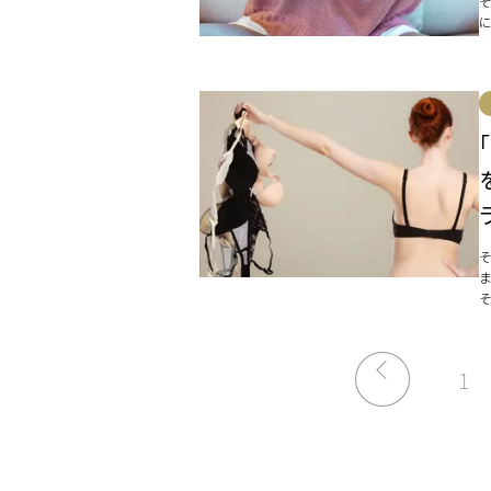
を
ャ
1