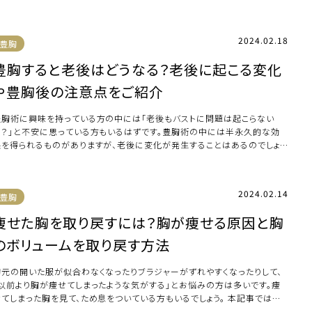
ズに […]
2024.02.18
豊胸
豊胸すると老後はどうなる？老後に起こる変化
や豊胸後の注意点をご紹介
豊胸術に興味を持っている方の中には「老後もバストに問題は起こらない
の？」と不安に思っている方もいるはずです。豊胸術の中には半永久的な効
果を得られるものがありますが、老後に変化が発生することはあるのでしょう
。 本記事では […]
2024.02.14
豊胸
痩せた胸を取り戻すには？胸が痩せる原因と胸
のボリュームを取り戻す方法
胸元の開いた服が似合わなくなったりブラジャーがずれやすくなったりして、
「以前より胸が痩せてしまったような気がする」とお悩みの方は多いです。痩
せてしまった胸を見て、ため息をついている方もいるでしょう。 本記事では胸
痩せて […]