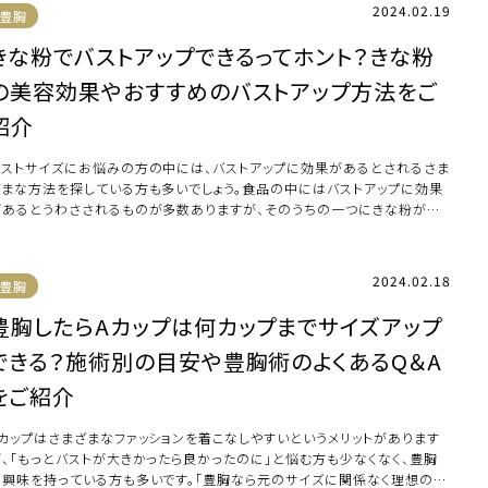
2024.02.19
豊胸
きな粉でバストアップできるってホント？きな粉
の美容効果やおすすめのバストアップ方法をご
紹介
バストサイズにお悩みの方の中には、バストアップに効果があるとされるさま
ざまな方法を探している方も多いでしょう。食品の中にはバストアップに効果
があるとうわさされるものが多数ありますが、そのうちの一つにきな粉が挙
られます。 […]
2024.02.18
豊胸
豊胸したらAカップは何カップまでサイズアップ
できる？施術別の目安や豊胸術のよくあるQ＆A
をご紹介
Aカップはさまざまなファッションを着こなしやすいというメリットがあります
が、「もっとバストが大きかったら良かったのに」と悩む方も少なくなく、豊胸
に興味を持っている方も多いです。「豊胸なら元のサイズに関係なく理想のサ