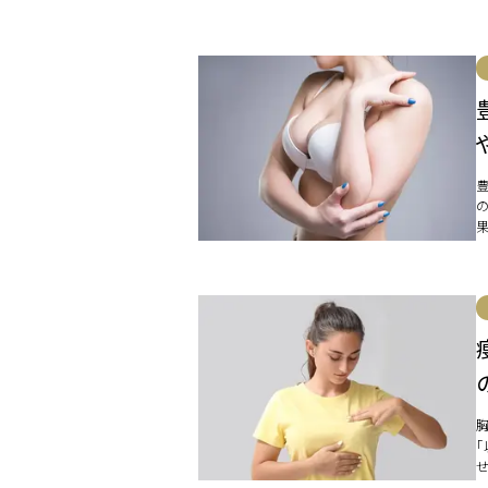
イ
か
が