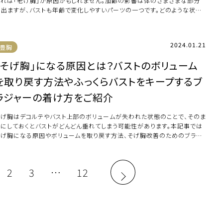
それは「老け胸」が原因かもしれません。加齢の影響は体のさまざまな部分
に出ますが、バストも年齢で変化しやすいパーツの一つです。どのような状態
老け胸 […]
2024.01.21
豊胸
「そげ胸」になる原因とは？バストのボリューム
を取り戻す方法やふっくらバストをキープするブ
ラジャーの着け方をご紹介
そげ胸はデコルテやバスト上部のボリュームが失われた状態のことで、そのま
まにしておくとバストがどんどん垂れてしまう可能性があります。本記事では
そげ胸になる原因やボリュームを取り戻す方法、そげ胸改善のためのブラジ
ーの重要性 […]
2
3
…
12