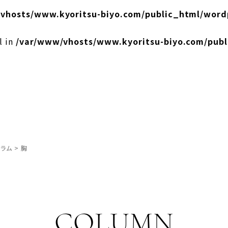
vhosts/www.kyoritsu-biyo.com/public_html/word
l in
/var/www/vhosts/www.kyoritsu-biyo.com/pub
ラム
>
胸
COLUMN