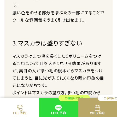
う。
濃い色をのせる部分をまぶたの一部にすることで
クールな雰囲気をうまく引き出せます。
3.マスカラは盛りすぎない
マスカラはまつ毛を長くしたりボリュームをつけ
ることによって目を大きく見せる効果があります
が、奥目の人がまつ毛の根本からマスカラをつけ
てしまうと、目に光が入りにくくなり暗い印象の目
元になりがちです。
ポイントはマスカラの塗り方。まつ毛の中間から
ご相談はこちら
ご予約は
毛先にだけマスカラをつけると、目元に入る光を
遮らないまつ毛に仕上がります。
TEL予約
LINE予約
WEB予約
さらにマスカラの色はブラックではなくグレーや