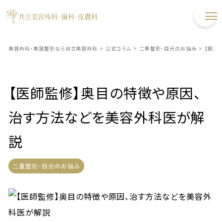
美容外科・美容整形なら共立美容外科
>
公式コラム
>
二重整形・目元のお悩み
>
【医師
【医師監修】奥目の特徴や原因、
治す方法などを美容外科医が解
説
二重整形・目元のお悩み