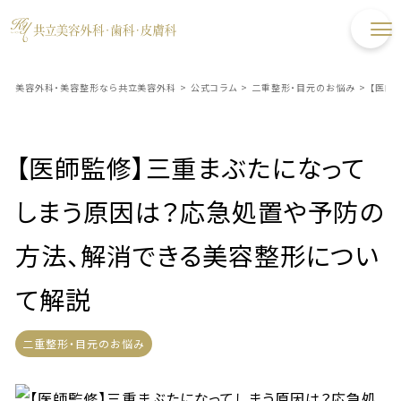
美容外科・美容整形なら共立美容外科
>
公式コラム
>
二重整形・目元のお悩み
>
【医師
【医師監修】三重まぶたになって
しまう原因は？応急処置や予防の
方法、解消できる美容整形につい
て解説
二重整形・目元のお悩み