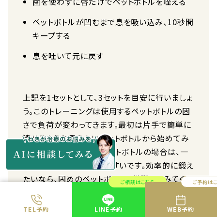
歯を使わずに唇だけでペットボトルを咥える
ペットボトルが凹むまで息を吸い込み、10秒間
キープする
息を吐いて元に戻す
上記を1セットとして、3セットを目安に行いましょ
う。このトレーニングは使用するペットボトルの固
さで負荷が変わってきます。最初は片手で簡単に
潰せるような柔らかいペットボトルから始めてみ
ると良いでしょう。固いペットボトルの場合は、一
度手で潰しておくとやりやすいです。効率的に鍛え
たいなら、固めのペットボトルで挑戦してみてくだ
ご相談はこちら
ご予約は
さい。
TEL予約
LINE予約
WEB予約