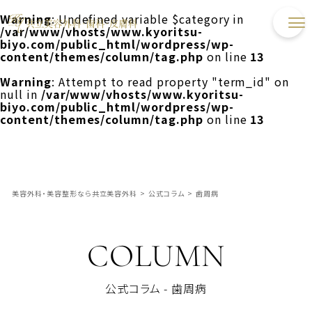
Warning
: Undefined variable $category in
/var/www/vhosts/www.kyoritsu-
biyo.com/public_html/wordpress/wp-
content/themes/column/tag.php
on line
13
Warning
: Attempt to read property "term_id" on
null in
/var/www/vhosts/www.kyoritsu-
biyo.com/public_html/wordpress/wp-
content/themes/column/tag.php
on line
13
美容外科・美容整形なら共立美容外科
>
公式コラム
>
歯周病
COLUMN
公式コラム - 歯周病