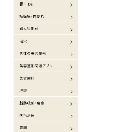
唇・口元
妊娠線・肉割れ
婦人科形成
毛穴
男性の美容整形
美容整形関連アプリ
美容歯科
肝斑
脂肪吸引・痩身
薄毛治療
豊胸