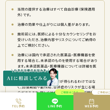
当院の提供する治療はすべて自由診療（保険適用
外）です。
治療の効果や仕上がりには個人差があります。
施術前には、医師による十分なカウンセリングをお
受けいただき、治療内容やリスクについてご納得の
上でご検討ください。
治療には国内で承認された医薬品・医療機器を使
用する場合と、未承認のものを使用する場合があり
ます。未承認医薬品・医療機器については詳細を医
師がご説明いたします。
どなたにも同じ効果や結果が得られるわけではな
く、回復期間や副作用、合併症のリスクが生じる場
合があります。詳しくはカウンセリング時にご相談く
ご相談はこちら
ご予約は
ださい。
TEL予約
LINE予約
WEB予約