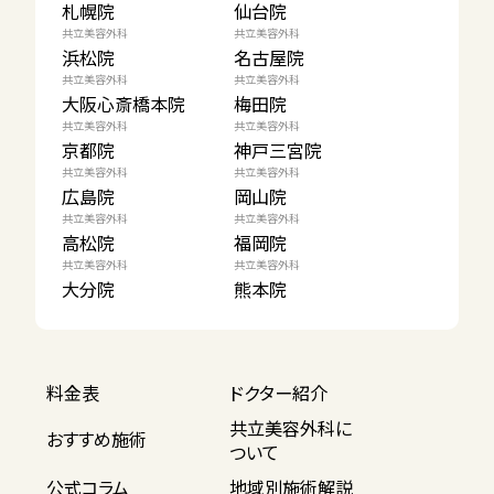
札幌院
仙台院
共立美容外科
共立美容外科
浜松院
名古屋院
共立美容外科
共立美容外科
大阪心斎橋本院
梅田院
共立美容外科
共立美容外科
京都院
神戸三宮院
共立美容外科
共立美容外科
広島院
岡山院
共立美容外科
共立美容外科
高松院
福岡院
共立美容外科
共立美容外科
大分院
熊本院
料金表
ドクター紹介
共立美容外科に
おすすめ施術
ついて
公式コラム
地域別施術解説