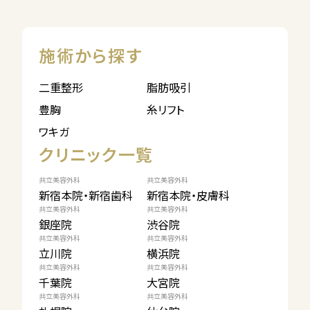
施術から探す
二重整形
脂肪吸引
豊胸
糸リフト
ワキガ
クリニック一覧
共立美容外科
共立美容外科
新宿本院・新宿歯科
新宿本院・皮膚科
共立美容外科
共立美容外科
銀座院
渋谷院
共立美容外科
共立美容外科
立川院
横浜院
共立美容外科
共立美容外科
千葉院
大宮院
共立美容外科
共立美容外科