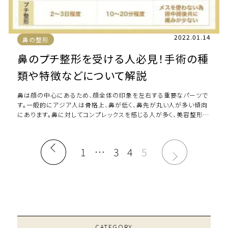
2022.01.14
鼻の整形
鼻のプチ整形を受ける人必見！手術の種
類や特徴などについて解説
鼻は顔の中心にあるため、顔全体の印象を左右する重要なパーツで
す。一般的にアジア人は骨格上、鼻が低く、鼻先が丸い人が多い傾向
にあります。鼻に対してコンプレックスを感じる人が多く、美容整形の
中でも鼻の手術を希望する方は多いの […]
1
…
3
4
5
CATEGORY