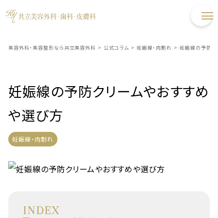
美容外科・美容整形なら共立美容外科
>
公式コラム
>
妊娠線・肉割れ
>
妊娠線の予防ク
妊娠線の予防クリームやおすすめ
や選び方
妊娠線・肉割れ
INDEX