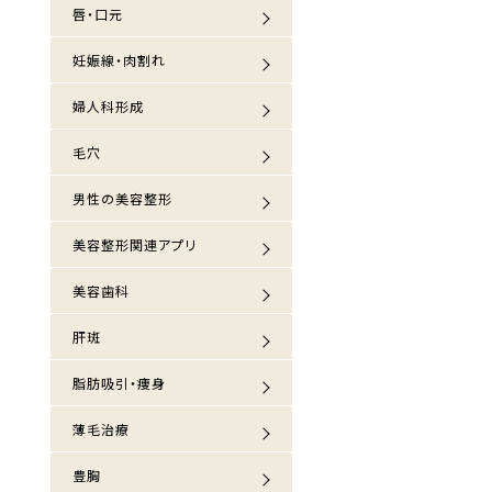
唇・口元
妊娠線・肉割れ
婦人科形成
毛穴
男性の美容整形
美容整形関連アプリ
美容歯科
肝斑
脂肪吸引・痩身
薄毛治療
豊胸