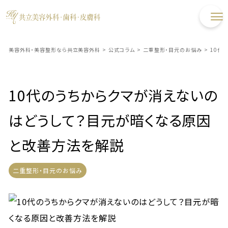
美容外科・美容整形なら共立美容外科
>
公式コラム
>
二重整形・目元のお悩み
>
10代
10代のうちからクマが消えないの
はどうして？目元が暗くなる原因
と改善方法を解説
二重整形・目元のお悩み