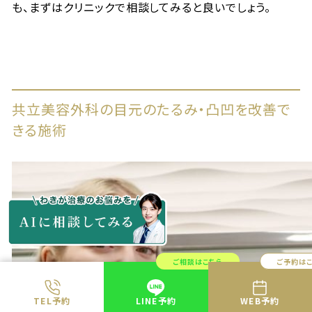
も、まずはクリニックで相談してみると良いでしょう。
共立美容外科の目元のたるみ・凸凹を改善で
きる施術
ご相談はこちら
ご予約は
TEL予約
LINE予約
WEB予約