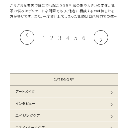
さまざまな要因で誰にでも起こりうる乳頭の形や大きさの変化。 乳
頭の悩みはデリケートな問題であり、他者に相談するのは憚られる
方が多いです。 また、一度変化してしまった乳頭は自己努力での改善
が難しいことも悩みが深まる原因とな […]
1
2
3
4
5
6
CATEGORY
アートメイク
インタビュー
エイジングケア
コスメ・ホームケア