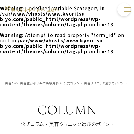
Warning
: Undefined variable $category in
/var/www/vhosts/www.kyoritsu-
biyo.com/public_html/wordpress/wp-
content/themes/column/tag.php
on line
13
Warning
: Attempt to read property "term_id" on
null in
/var/www/vhosts/www.kyoritsu-
biyo.com/public_html/wordpress/wp-
content/themes/column/tag.php
on line
13
美容外科・美容整形なら共立美容外科
>
公式コラム
>
美容クリニック選びのポイント
COLUMN
公式コラム - 美容クリニック選びのポイント