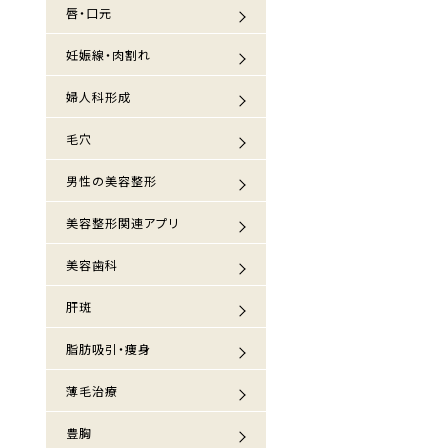
唇・口元
妊娠線・肉割れ
婦人科形成
毛穴
男性の美容整形
美容整形関連アプリ
美容歯科
肝斑
脂肪吸引・痩身
薄毛治療
豊胸