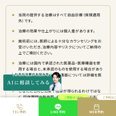
当院の提供する治療はすべて自由診療（保険適用
外）です。
治療の効果や仕上がりには個人差があります。
施術前には、医師による十分なカウンセリングをお
受けいただき、治療内容やリスクについてご納得の
上でご検討ください。
治療には国内で承認された医薬品・医療機器を使
用する場合と、未承認のものを使用する場合があり
ます。未承認医薬品・医療機器については詳細を医
師がご説明いたします。
どなたにも同じ効果や結果が得られるわけではな
く、回復期間や副作用、合併症のリスクが生じる場
ご相談はこちら
ご予約は
合があります。詳しくはカウンセリング時にご相談く
ださい。
TEL予約
LINE予約
WEB予約