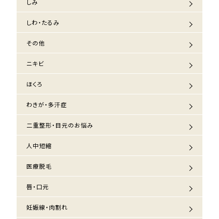
しみ
しわ・たるみ
その他
ニキビ
ほくろ
わきが・多汗症
二重整形・目元のお悩み
人中短縮
医療脱毛
唇・口元
妊娠線・肉割れ