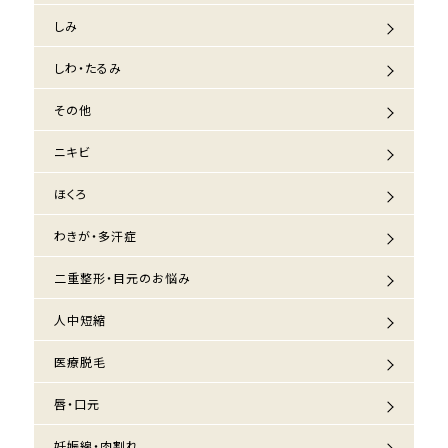
しみ
しわ・たるみ
その他
ニキビ
ほくろ
わきが・多汗症
二重整形・目元のお悩み
人中短縮
医療脱毛
唇・口元
妊娠線・肉割れ