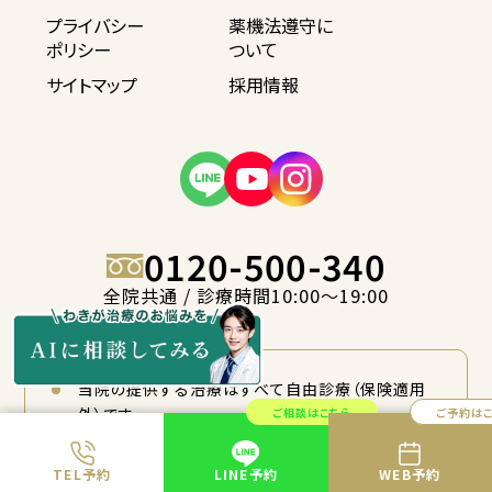
プライバシー
薬機法遵守に
ポリシー
ついて
サイトマップ
採用情報
0120-500-340
全院共通 / 診療時間10:00〜19:00
当院の提供する治療はすべて自由診療（保険適用
外）です。
ご相談はこちら
ご予約は
治療の効果や仕上がりには個人差があります。
TEL予約
LINE予約
WEB予約