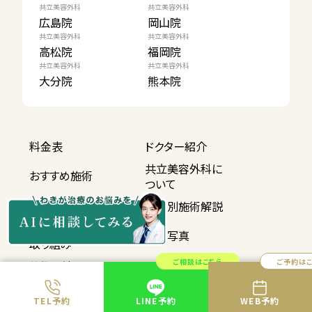
共立美容外科
共立美容外科
広島院
岡山院
共立美容外科
共立美容外科
高松院
福岡院
共立美容外科
共立美容外科
大分院
熊本院
料金表
ドクター紹介
共立美容外科に
おすすめ施術
ついて
公式コラム
地域別施術解説
共立ブランドの
症例写真
取り組み
ご相談はこちら
ご予約は
施術の流れ
モニター募集
学術研究
よくある質問
TEL予約
LINE予約
WEB予約