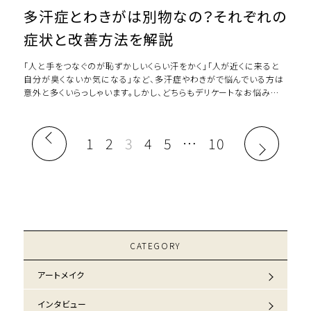
多汗症とわきがは別物なの？それぞれの
症状と改善方法を解説
「人と手をつなぐのが恥ずかしいくらい汗をかく」「人が近くに来ると
自分が臭くないか気になる」など、多汗症やわきがで悩んでいる方は
意外と多くいらっしゃいます。しかし、どちらもデリケートなお悩みの
ため、誰にも相談できずに困って […]
1
2
3
4
5
…
10
CATEGORY
アートメイク
インタビュー