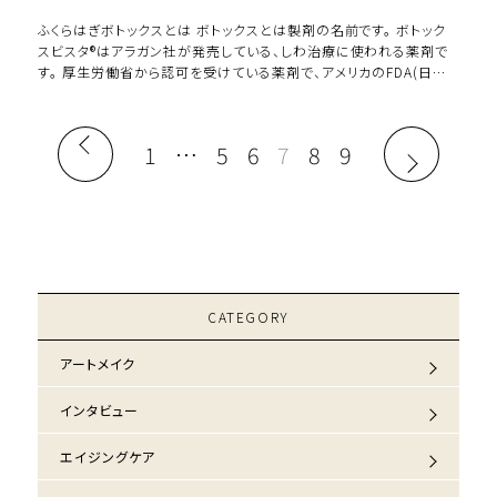
ふくらはぎボトックスとは ボトックスとは製剤の名前です。 ボトック
スビスタ®はアラガン社が発売している、しわ治療に使われる薬剤で
す。 厚生労働省から認可を受けている薬剤で、アメリカのFDA(日本
の厚生労働省にあたる機関) […]
1
…
5
6
7
8
9
CATEGORY
アートメイク
インタビュー
エイジングケア