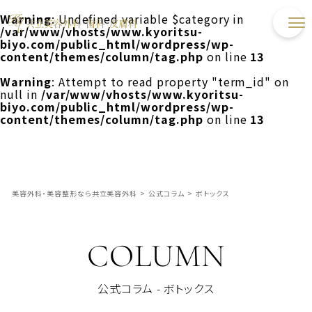
Warning
: Undefined variable $category in
/var/www/vhosts/www.kyoritsu-
biyo.com/public_html/wordpress/wp-
content/themes/column/tag.php
on line
13
Warning
: Attempt to read property "term_id" on
null in
/var/www/vhosts/www.kyoritsu-
biyo.com/public_html/wordpress/wp-
content/themes/column/tag.php
on line
13
美容外科・美容整形なら共立美容外科
>
公式コラム
>
ボトックス
COLUMN
公式コラム - ボトックス