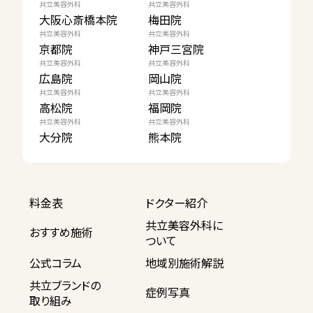
共立美容外科
共立美容外科
大阪心斎橋本院
梅田院
共立美容外科
共立美容外科
京都院
神戸三宮院
共立美容外科
共立美容外科
広島院
岡山院
共立美容外科
共立美容外科
高松院
福岡院
共立美容外科
共立美容外科
大分院
熊本院
料金表
ドクター紹介
共立美容外科に
おすすめ施術
ついて
公式コラム
地域別施術解説
共立ブランドの
症例写真
取り組み