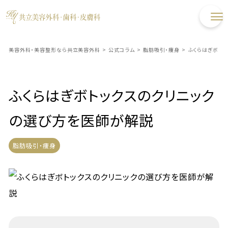
美容外科・美容整形なら共立美容外科
>
公式コラム
>
脂肪吸引・痩身
>
ふくらはぎボト
ふくらはぎボトックスのクリニック
の選び方を医師が解説
脂肪吸引・痩身