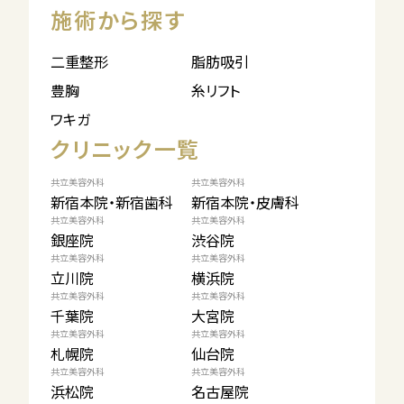
施術から探す
二重整形
脂肪吸引
豊胸
糸リフト
ワキガ
クリニック一覧
共立美容外科
共立美容外科
新宿本院・新宿歯科
新宿本院・皮膚科
共立美容外科
共立美容外科
銀座院
渋谷院
共立美容外科
共立美容外科
立川院
横浜院
共立美容外科
共立美容外科
千葉院
大宮院
共立美容外科
共立美容外科
札幌院
仙台院
共立美容外科
共立美容外科
浜松院
名古屋院