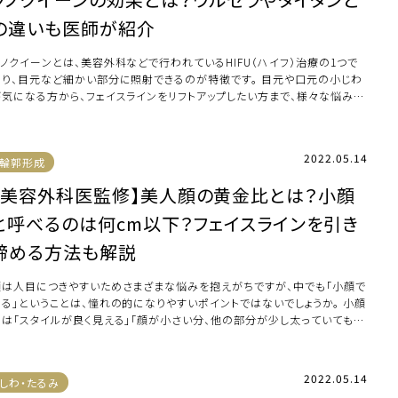
の違いも医師が紹介
ソノクイーンとは、美容外科などで行われているHIFU（ハイフ）治療の1つで
あり、目元など細かい部分に照射できるのが特徴です。 目元や口元の小じわ
が気になる方から、フェイスラインをリフトアップしたい方まで、様々な悩みに
果 […]
2022.05.14
輪郭形成
【美容外科医監修】美人顔の黄金比とは？小顔
と呼べるのは何cm以下？フェイスラインを引き
締める方法も解説
顔は人目につきやすいためさまざまな悩みを抱えがちですが、中でも「小顔で
ある」ということは、憧れの的になりやすいポイントではないでしょうか。 小顔
には「スタイルが良く見える」「顔が小さい分、他の部分が少し太っていても痩
て […]
2022.05.14
しわ・たるみ