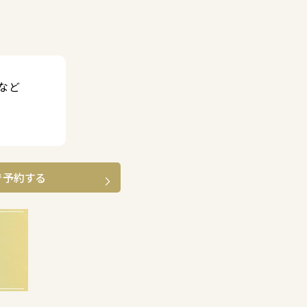
など
で予約する