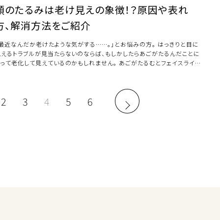
顎のたるみは老け見えの象徴！？原因や表れ
方、解消方法をご紹介
「最近なんだか老けたような気がする……。」とお悩みの方。 はっきりと目に
見えるトラブルが見当たらないのならば、もしかしたらあごがたるんだことに
よって老化して見えているのかもしれません。 あごがたるむとフェイスライン
ゆる […]
2
3
4
5
6