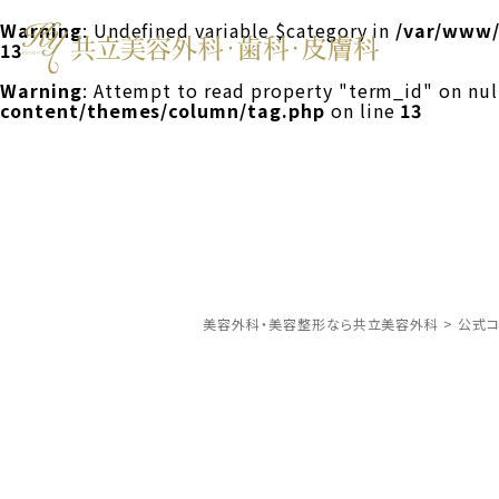
Warning
: Undefined variable $category in
/var/www/
13
Warning
: Attempt to read property "term_id" on nul
content/themes/column/tag.php
on line
13
美容外科・美容整形なら共立美容外科
>
公式コ