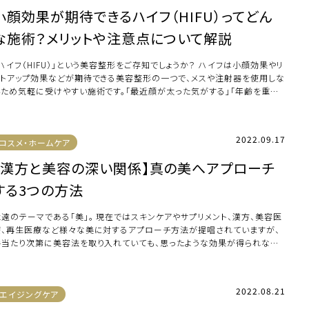
小顔効果が期待できるハイフ（HIFU）ってどん
な施術？メリットや注意点について解説
ハイフ（HIFU）」という美容整形をご存知でしょうか？ ハイフは小顔効果やリ
フトアップ効果などが期待できる美容整形の一つで、メスや注射器を使用しな
いため気軽に受けやすい施術です。「最近顔が太った気がする」「年齢を重ね
 […]
2022.09.17
コスメ・ホームケア
【漢方と美容の深い関係】真の美へアプローチ
する3つの方法
永遠のテーマである「美」。 現在ではスキンケアやサプリメント、漢方、美容医
療、再生医療など様々な美に対するアプローチ方法が提唱されていますが、
手当たり次第に美容法を取り入れていても、思ったような効果が得られない
とばかり […]
2022.08.21
エイジングケア