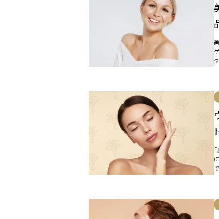
て
で
[