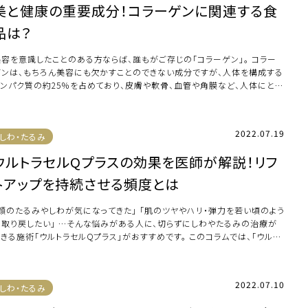
美と健康の重要成分！コラーゲンに関連する食
品は？
美容を意識したことのある方ならば、誰もがご存じの「コラーゲン」。 コラー
ゲンは、もちろん美容にも欠かすことのできない成分ですが、人体を構成する
タンパク質の約25％を占めており、皮膚や軟骨、血管や角膜など、人体にとっ
必要 […]
2022.07.19
しわ・たるみ
ウルトラセルQプラスの効果を医師が解説！リフ
トアップを持続させる頻度とは
「顔のたるみやしわが気になってきた」 「肌のツヤやハリ・弾力を若い頃のよう
に取り戻したい」 …そんな悩みがある人に、切らずにしわやたるみの治療が
きる施術「ウルトラセルQプラス」がおすすめです。 このコラムでは、「ウルト
…]
2022.07.10
しわ・たるみ