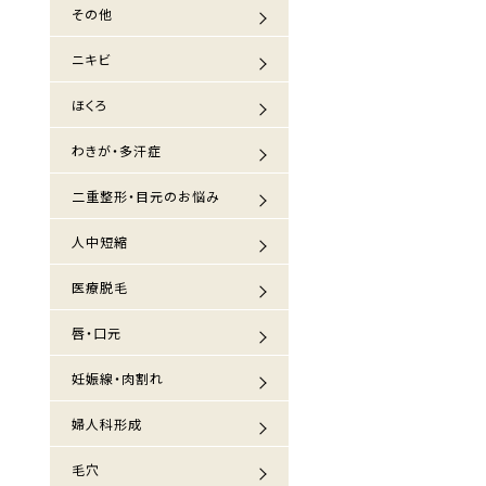
その他
ニキビ
ほくろ
わきが・多汗症
二重整形・目元のお悩み
人中短縮
医療脱毛
唇・口元
妊娠線・肉割れ
婦人科形成
毛穴