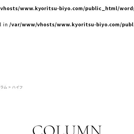
vhosts/www.kyoritsu-biyo.com/public_html/word
l in
/var/www/vhosts/www.kyoritsu-biyo.com/pub
ラム
>
ハイフ
COLUMN