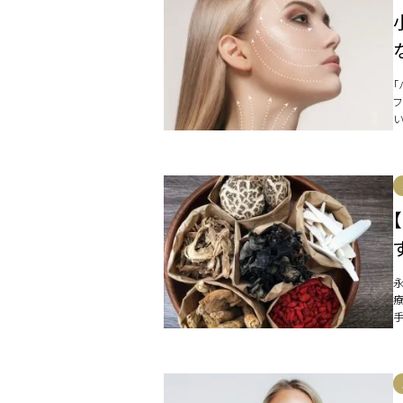
「
て
こ