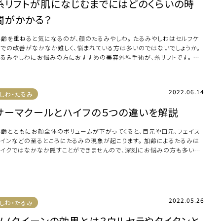
糸リフトが肌になじむまでにはどのくらいの時
間がかかる？
年齢を重ねると気になるのが、顔のたるみやしわ。 たるみやしわはセルフケ
アでの改善がなかなか難しく、悩まれている方は多いのではないでしょうか。
たるみやしわにお悩みの方におすすめの美容外科手術が、糸リフトです。 糸
フトは […]
2022.06.14
しわ・たるみ
サーマクールとハイフの５つの違いを解説
年齢とともにお顔全体のボリュームが下がってくると、目元や口元、フェイス
ラインなどの至るところにたるみの現象が起こります。 加齢によるたるみは
メイクではなかなか隠すことができませんので、深刻にお悩みの方も多いの
はないでし […]
2022.05.26
しわ・たるみ
ソノクイーンの効果とは？ウルセラやタイタンと