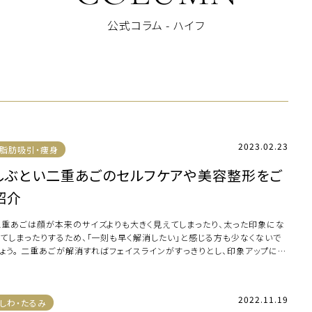
公式コラム - ハイフ
2023.02.23
脂肪吸引・痩身
しぶとい二重あごのセルフケアや美容整形をご
紹介
二重あごは顔が本来のサイズよりも大きく見えてしまったり、太った印象にな
ってしまったりするため、「一刻も早く解消したい」と感じる方も少なくないで
しょう。 二重あごが解消すればフェイスラインがすっきりとし、印象アップにも
な […]
2022.11.19
しわ・たるみ